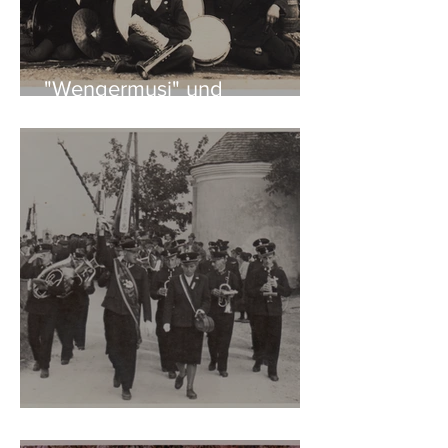
"Wengermusi" und
"Burschenkapelle"
nach 1945