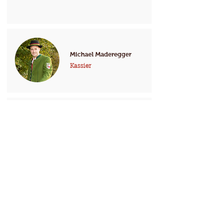
Michael Maderegger
Kassier
Robert Brodinger
Kassier Stv.
Lukas Übertsberger
Musikerheimwart