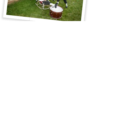
WILKOMMEN im
Musikdorf
Köstendorf!
© Trachtenmusikkapelle Köstendorf
© Bilder: Privat & Archiv
Gestaltung: Franz Kranzinger
Impressum