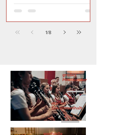
1
/
8
großes
Miteinander
starker
Zusammenhalt
wertvolle